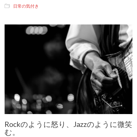
日常の気付き
Rockのように怒り、Jazzのように微笑
む。