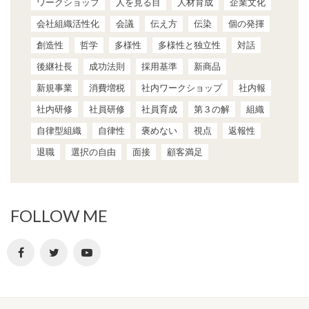
ワークショップ
人を見る目
人材育成
企業文化
会社組織活性化
会議
伝え方
伝染
個の発揮
創造性
哲学
多様性
多様性と独立性
対話
後継社長
成功法則
採用基準
新商品
新規事業
消費増税
社内ワークショップ
社内報
社内研修
社員研修
社員育成
第３の解
組織
自律型組織
自律性
褒めない
視点
返報性
退職
選択の自由
面接
顧客満足
FOLLOW ME