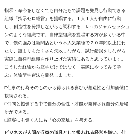
指示・命令をしなくても自分たちで課題を発見し行動できる
組織「指示ゼロ経営」を提唱する。１人１人が自由に行動
し、創造性を発揮しながらも調和する、Jazzのジャムセッショ
ンのような組織です。自律型組織を提唱する方が多くいる中
で、僕の強みは新聞店という不人気業種で２０年間以上にわ
たり、誰よりもたくさん失敗しながら、試行錯誤をしながら
実際に自律型組織を作り上げた実績にあると思っています。
こうした経験から座学だけではなく「実際にやってみて学
ぶ」体験型学習法を開発しました。
□仕事の行為そのものから得られる喜びが創造性と付加価値に
接続される。
□仲間と協働する中で自分の個性・才能が発揮され自分の居場
所ができる。
□顧客にも働く人にも「心の充足」を与える。
ビジネスが人間が収益の道具として扱われる経営を嫌い、仕