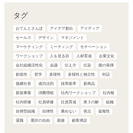
タグ
おてんとさんぽ
アイデア創出
アイディア
セールス
デザイン
マネジメント
マーケティング
ミーティング
モチベーション
ワークショップ
人を見る目
人材育成
企業文化
会社組織活性化
会議
伝え方
伝染
個の発揮
創造性
哲学
多様性
多様性と独立性
対話
後継社長
成功法則
採用基準
新商品
新規事業
消費増税
社内ワークショップ
社内報
社内研修
社員研修
社員育成
第３の解
組織
自律型組織
自律性
褒めない
視点
返報性
退職
選択の自由
面接
顧客満足