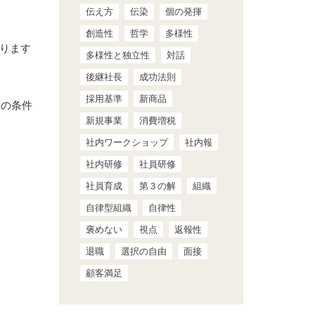
伝え方
伝染
個の発揮
創造性
哲学
多様性
ります
多様性と独立性
対話
後継社長
成功法則
採用基準
新商品
つの条件
新規事業
消費増税
社内ワークショップ
社内報
社内研修
社員研修
社員育成
第３の解
組織
自律型組織
自律性
褒めない
視点
返報性
退職
選択の自由
面接
顧客満足