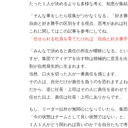
たった１人が決めるよりも多様な考え、知恵が集結
「そんな事をしたら収集がつかなくなる」「好き勝
自由と好き勝手の区別をする視点、思考があれば社
これに関してはこの記事を参考にしてね。
「任せられる社員を育てたければ「自由と好き勝手
「みんなで決めると責任の所在が曖昧になる」とい
すが、集団でアイデアを出す時は積極的に意見を出
割が自然発生的に生まれます。
当然、口火を切った人が一番責任を感じます。
その人は、自分だけが責任を負うのを恐れますよね
だから、逆に社長・上司はその人に責任を追わせて
任せた以上、責任は社長・上司にありからです。
もし、リーダー以外が無関心になっていたら、集団
「今の状態はチームとして良い状態ではない」と。
１人１人がどう関われば良いのか？を自分たちで考