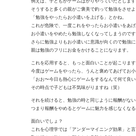
例えば、子どもがゲームばかりやっていたとします
そうすると多くの親がご褒美で釣って勉強をさせよ
「勉強をやったらお小遣いを上げる」とかね。
これが危険で、一度これをやったらお小遣いをあげ
お小遣いをやめたら勉強しなくなってしまうのです
さらに勉強よりもお小遣いに意識が向くので勉強に
親は勉強のフリにお金をかけることになります。
これを応用すると、もっと面白いことが起こります
今度はゲームをやったら、うんと褒めてあげてお小
「おお〜今日も熱心にゲームをするなんて何て良い
その時点で子どもは不気味がりますね（笑）
それを続けると、勉強の時と同じように報酬がない
つまり報酬をやめるとゲームに魅力を感じなくなる
面白いでしょ？
これを心理学では「アンダーマイニング効果」と言