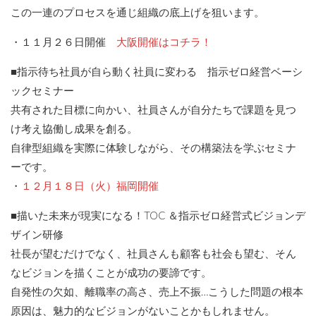
この一連のプロセスを通じ組織の底上げを狙います。
・１１月２６日開催
大阪開催はコチラ！
■指示待ち社員が自ら動く社員に変わる 指示ゼロ経営ベーシ
ックセミナー
共有された目標に向かい、社員さんが自分たちで課題を見つ
け考え協働し成果を創る。
自律型組織を実際に体験しながら、その構築法を学ぶセミナ
ーです。
・
１２月１８日（火）福岡開催
■描いた未来が現実になる！TOC ＆指示ゼロ経営式ビジョンデ
ザイン研修
社長が望むだけでなく、社員さんも顧客も社会も望む、そん
なビジョンを描くことが成功の要諦です。
自発性の欠如、離職率の高さ、売上不振…こうした問題の根本
原因は、魅力的なビジョンがないことかもしれません。