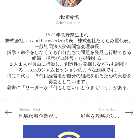
米澤晋也
Administrator
1971年長野県生まれ。
株式会社Tao and Knowledge代表、株式会社たくらみ屋代表、
一般社団法人夢新聞協会理事長。
指示・命令をしなくても自分たちで課題を発見し行動できる
組織「指示ゼロ経営」を提唱する。
１人１人が自由に行動し、創造性を発揮しながらも調和す
る、Jazzのジャムセッションのような組織です。
特に２代目、３代目経営者が自分の組織を創るための実務を
得意としています。
著書に「リーダーが『何もしない』とうまくいく」がある。
Newer Post
Older Post
地域密着企業が、まったく新しい業態に進化し地域から強く必要とされる
顧客を攻略の対象として見るか、同志として見るかで繁栄が決まる