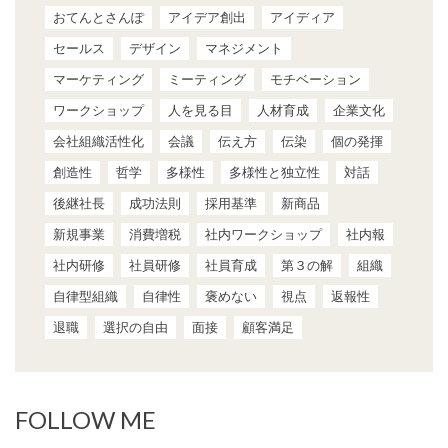
おてんとさんぽ
アイデア創出
アイディア
セールス
デザイン
マネジメント
マーケティング
ミーティング
モチベーション
ワークショップ
人を見る目
人材育成
企業文化
会社組織活性化
会議
伝え方
伝染
個の発揮
創造性
哲学
多様性
多様性と独立性
対話
後継社長
成功法則
採用基準
新商品
新規事業
消費増税
社内ワークショップ
社内報
社内研修
社員研修
社員育成
第３の解
組織
自律型組織
自律性
褒めない
視点
返報性
退職
選択の自由
面接
顧客満足
FOLLOW ME