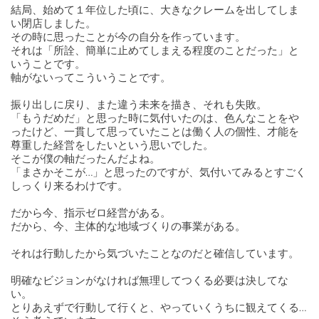
結局、始めて１年位した頃に、大きなクレームを出してしま
い閉店しました。
その時に思ったことが今の自分を作っています。
それは「所詮、簡単に止めてしまえる程度のことだった」と
いうことです。
軸がないってこういうことです。
振り出しに戻り、また違う未来を描き、それも失敗。
「もうだめだ」と思った時に気付いたのは、色んなことをや
ったけど、一貫して思っていたことは働く人の個性、才能を
尊重した経営をしたいという思いでした。
そこが僕の軸だったんだよね。
「まさかそこが…」と思ったのですが、気付いてみるとすごく
しっくり来るわけです。
だから今、指示ゼロ経営がある。
だから、今、主体的な地域づくりの事業がある。
それは行動したから気づいたことなのだと確信しています。
明確なビジョンがなければ無理してつくる必要は決してな
い。
とりあえずで行動して行くと、やっていくうちに観えてくる…