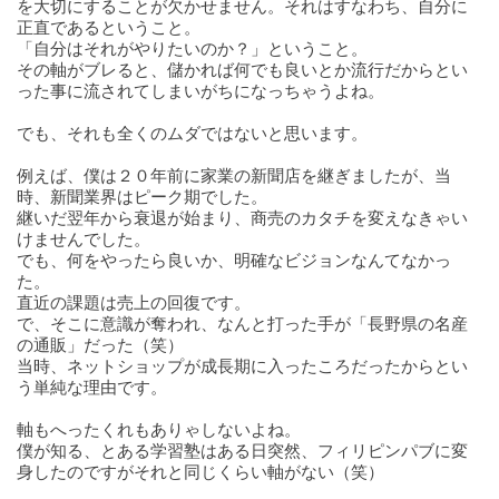
を大切にすることが欠かせません。それはすなわち、自分に
正直であるということ。
「自分はそれがやりたいのか？」ということ。
その軸がブレると、儲かれば何でも良いとか流行だからとい
った事に流されてしまいがちになっちゃうよね。
でも、それも全くのムダではないと思います。
例えば、僕は２０年前に家業の新聞店を継ぎましたが、当
時、新聞業界はピーク期でした。
継いだ翌年から衰退が始まり、商売のカタチを変えなきゃい
けませんでした。
でも、何をやったら良いか、明確なビジョンなんてなかっ
た。
直近の課題は売上の回復です。
で、そこに意識が奪われ、なんと打った手が「長野県の名産
の通販」だった（笑）
当時、ネットショップが成長期に入ったころだったからとい
う単純な理由です。
軸もへったくれもありゃしないよね。
僕が知る、とある学習塾はある日突然、フィリピンパブに変
身したのですがそれと同じくらい軸がない（笑）