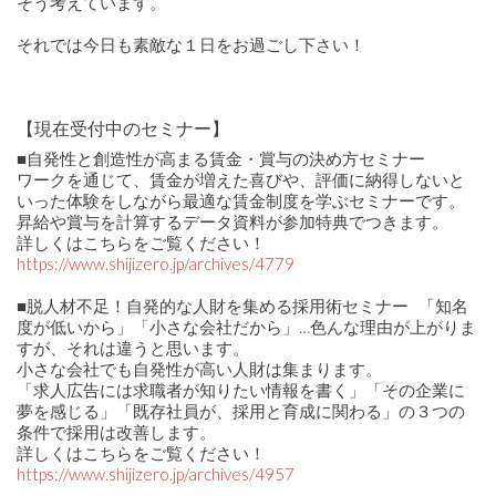
そう考えています。
それでは今日も素敵な１日をお過ごし下さい！
【現在受付中のセミナー】
■自発性と創造性が高まる賃金・賞与の決め方セミナー
ワークを通じて、賃金が増えた喜びや、評価に納得しないと
いった体験をしながら最適な賃金制度を学ぶセミナーです。
昇給や賞与を計算するデータ資料が参加特典でつきます。
詳しくはこちらをご覧ください！
https://www.shijizero.jp/archives/4779
■脱人材不足！自発的な人財を集める採用術セミナー 「知名
度が低いから」「小さな会社だから」…色んな理由が上がりま
すが、それは違うと思います。
小さな会社でも自発性が高い人財は集まります。
「求人広告には求職者が知りたい情報を書く」「その企業に
夢を感じる」「既存社員が、採用と育成に関わる」の３つの
条件で採用は改善します。
詳しくはこちらをご覧ください！
https://www.shijizero.jp/archives/4957