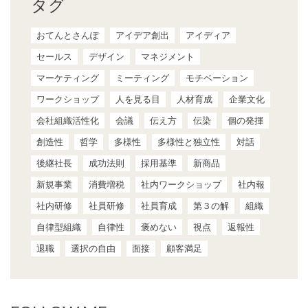
タグ
おてんとさんぽ
アイデア創出
アイディア
セールス
デザイン
マネジメント
マーケティング
ミーティング
モチベーション
ワークショップ
人を見る目
人材育成
企業文化
会社組織活性化
会議
伝え方
伝染
個の発揮
創造性
哲学
多様性
多様性と独立性
対話
後継社長
成功法則
採用基準
新商品
新規事業
消費増税
社内ワークショップ
社内報
社内研修
社員研修
社員育成
第３の解
組織
自律型組織
自律性
褒めない
視点
返報性
退職
選択の自由
面接
顧客満足