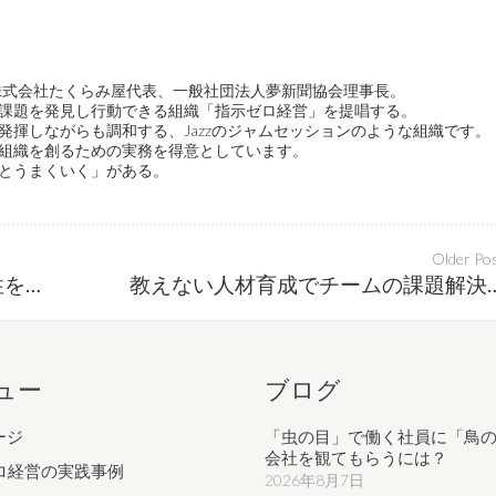
ge代表、株式会社たくらみ屋代表、一般社団法人夢新聞協会理事長。
課題を発見し行動できる組織「指示ゼロ経営」を提唱する。
発揮しながらも調和する、Jazzのジャムセッションのような組織です。
組織を創るための実務を得意としています。
とうまくいく」がある。
Older Po
地域密着型企業がお客様との関係性を確実に創る方法
教えない人材育成でチームの課
ュー
ブログ
ージ
「虫の目」で働く社員に「鳥
会社を観てもらうには？
ロ経営の実践事例
2026年8月7日