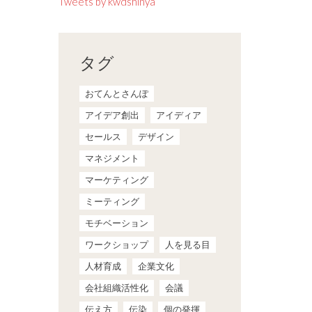
Tweets by kwdshinya
タグ
おてんとさんぽ
アイデア創出
アイディア
セールス
デザイン
マネジメント
マーケティング
ミーティング
モチベーション
ワークショップ
人を見る目
人材育成
企業文化
会社組織活性化
会議
伝え方
伝染
個の発揮