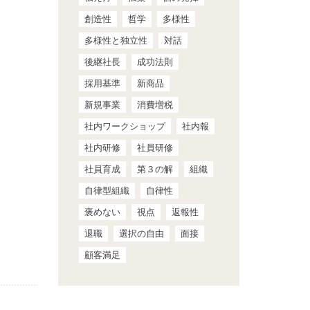
創造性
哲学
多様性
多様性と独立性
対話
後継社長
成功法則
採用基準
新商品
新規事業
消費増税
社内ワークショップ
社内報
社内研修
社員研修
社員育成
第３の解
組織
自律型組織
自律性
褒めない
視点
返報性
退職
選択の自由
面接
顧客満足