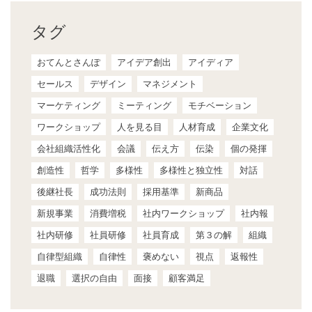
タグ
おてんとさんぽ
アイデア創出
アイディア
セールス
デザイン
マネジメント
マーケティング
ミーティング
モチベーション
ワークショップ
人を見る目
人材育成
企業文化
会社組織活性化
会議
伝え方
伝染
個の発揮
創造性
哲学
多様性
多様性と独立性
対話
後継社長
成功法則
採用基準
新商品
新規事業
消費増税
社内ワークショップ
社内報
社内研修
社員研修
社員育成
第３の解
組織
自律型組織
自律性
褒めない
視点
返報性
退職
選択の自由
面接
顧客満足