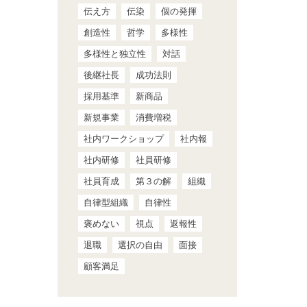
伝え方
伝染
個の発揮
創造性
哲学
多様性
多様性と独立性
対話
後継社長
成功法則
採用基準
新商品
新規事業
消費増税
社内ワークショップ
社内報
社内研修
社員研修
社員育成
第３の解
組織
自律型組織
自律性
褒めない
視点
返報性
退職
選択の自由
面接
顧客満足