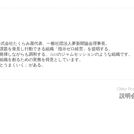
ge代表、株式会社たくらみ屋代表、一般社団法人夢新聞協会理事長。
課題を発見し行動できる組織「指示ゼロ経営」を提唱する。
発揮しながらも調和する、Jazzのジャムセッションのような組織です。
組織を創るための実務を得意としています。
とうまくいく」がある。
Older Po
説明