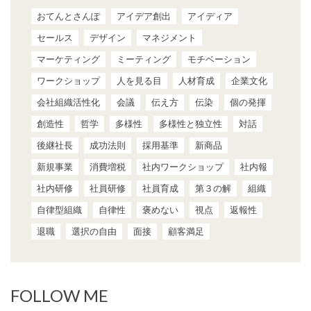
おてんとさんぽ
アイデア創出
アイディア
セールス
デザイン
マネジメント
マーケティング
ミーティング
モチベーション
ワークショップ
人を見る目
人材育成
企業文化
会社組織活性化
会議
伝え方
伝染
個の発揮
創造性
哲学
多様性
多様性と独立性
対話
後継社長
成功法則
採用基準
新商品
新規事業
消費増税
社内ワークショップ
社内報
社内研修
社員研修
社員育成
第３の解
組織
自律型組織
自律性
褒めない
視点
返報性
退職
選択の自由
面接
顧客満足
FOLLOW ME