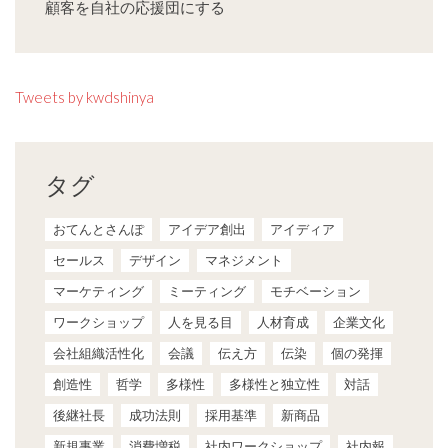
顧客を自社の応援団にする
Tweets by kwdshinya
タグ
おてんとさんぽ
アイデア創出
アイディア
セールス
デザイン
マネジメント
マーケティング
ミーティング
モチベーション
ワークショップ
人を見る目
人材育成
企業文化
会社組織活性化
会議
伝え方
伝染
個の発揮
創造性
哲学
多様性
多様性と独立性
対話
後継社長
成功法則
採用基準
新商品
新規事業
消費増税
社内ワークショップ
社内報