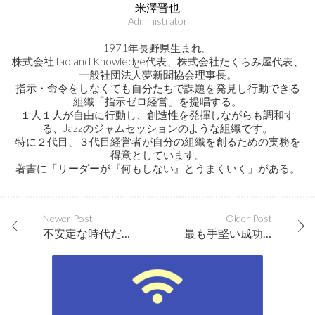
米澤晋也
Administrator
1971年長野県生まれ。
株式会社Tao and Knowledge代表、株式会社たくらみ屋代表、
一般社団法人夢新聞協会理事長。
指示・命令をしなくても自分たちで課題を発見し行動できる
組織「指示ゼロ経営」を提唱する。
１人１人が自由に行動し、創造性を発揮しながらも調和す
る、Jazzのジャムセッションのような組織です。
特に２代目、３代目経営者が自分の組織を創るための実務を
得意としています。
著書に「リーダーが『何もしない』とうまくいく」がある。
Newer Post
Older Post
不安定な時代だからこそ、走りだそう、そして到達しよう
最も手堅い成功法則…「やってみる→検証する→改善する→またやる」