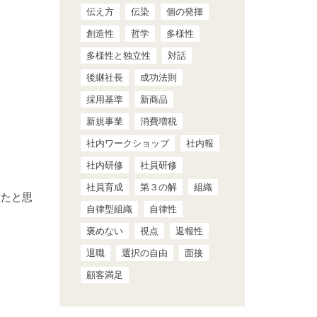
伝え方
伝染
個の発揮
創造性
哲学
多様性
多様性と独立性
対話
後継社長
成功法則
採用基準
新商品
新規事業
消費増税
社内ワークショップ
社内報
社内研修
社員研修
社員育成
第３の解
組織
ったと思
自律型組織
自律性
褒めない
視点
返報性
退職
選択の自由
面接
顧客満足