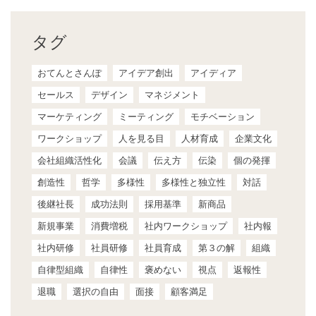
タグ
おてんとさんぽ
アイデア創出
アイディア
セールス
デザイン
マネジメント
マーケティング
ミーティング
モチベーション
ワークショップ
人を見る目
人材育成
企業文化
会社組織活性化
会議
伝え方
伝染
個の発揮
創造性
哲学
多様性
多様性と独立性
対話
後継社長
成功法則
採用基準
新商品
新規事業
消費増税
社内ワークショップ
社内報
社内研修
社員研修
社員育成
第３の解
組織
自律型組織
自律性
褒めない
視点
返報性
退職
選択の自由
面接
顧客満足