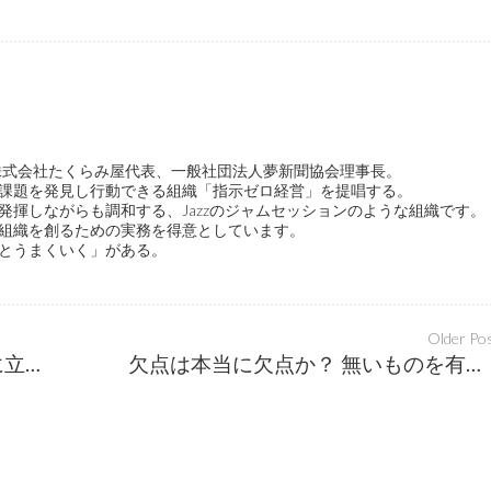
ge代表、株式会社たくらみ屋代表、一般社団法人夢新聞協会理事長。
課題を発見し行動できる組織「指示ゼロ経営」を提唱する。
発揮しながらも調和する、Jazzのジャムセッションのような組織です。
組織を創るための実務を得意としています。
とうまくいく」がある。
Older Po
どんなに素晴らしい知識も人の役に立たなければ無いと同じ
欠点は本当に欠点か？ 無いものを有るものに変える視点転換