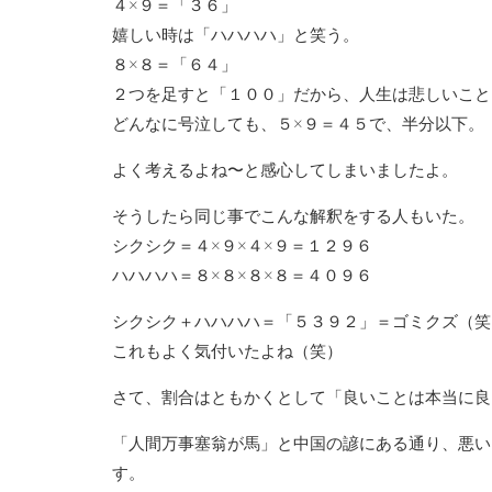
４×９＝「３６」
嬉しい時は「ハハハハ」と笑う。
８×８＝「６４」
２つを足すと「１００」だから、人生は悲しいこと
どんなに号泣しても、５×９＝４５で、半分以下。
よく考えるよね〜と感心してしまいましたよ。
そうしたら同じ事でこんな解釈をする人もいた。
シクシク＝４×９×４×９＝１２９６
ハハハハ＝８×８×８×８＝４０９６
シクシク＋ハハハハ＝「５３９２」＝ゴミクズ（笑
これもよく気付いたよね（笑）
さて、割合はともかくとして「良いことは本当に良
「人間万事塞翁が馬」と中国の諺にある通り、悪い
す。