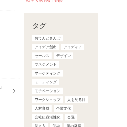
Tweets by kwdshinya
タグ
おてんとさんぽ
アイデア創出
アイディア
セールス
デザイン
マネジメント
マーケティング
ミーティング
st
モチベーション
ワークショップ
人を見る目
人材育成
企業文化
会社組織活性化
会議
伝え方
伝染
個の発揮