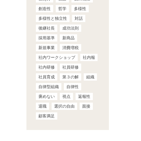
創造性
哲学
多様性
多様性と独立性
対話
後継社長
成功法則
採用基準
新商品
新規事業
消費増税
社内ワークショップ
社内報
社内研修
社員研修
社員育成
第３の解
組織
自律型組織
自律性
褒めない
視点
返報性
退職
選択の自由
面接
顧客満足