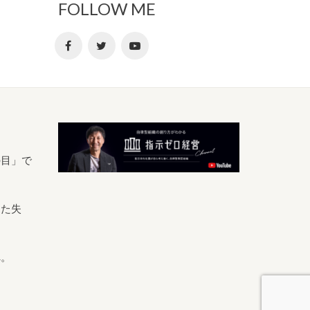
FOLLOW ME
の目」で
きた失
へ。