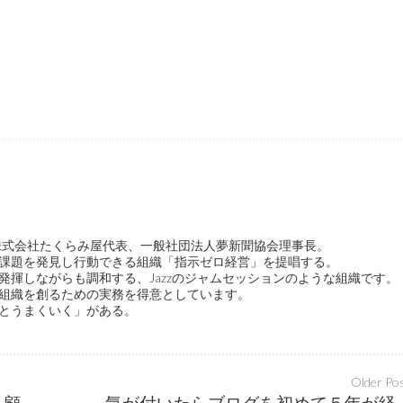
ge代表、株式会社たくらみ屋代表、一般社団法人夢新聞協会理事長。
課題を発見し行動できる組織「指示ゼロ経営」を提唱する。
発揮しながらも調和する、Jazzのジャムセッションのような組織です。
組織を創るための実務を得意としています。
とうまくいく」がある。
Older Po
売れそうという理由で商品を選ぶと顧客から見放される
気が付いたらブログを初め