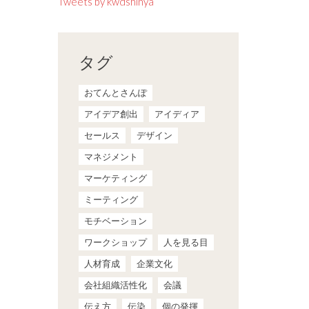
Tweets by kwdshinya
タグ
おてんとさんぽ
アイデア創出
アイディア
セールス
デザイン
マネジメント
マーケティング
ミーティング
モチベーション
ワークショップ
人を見る目
人材育成
企業文化
会社組織活性化
会議
伝え方
伝染
個の発揮