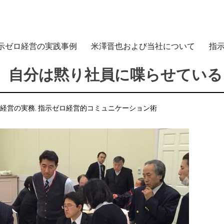
示ゼロ経営の実践事例
米澤晋也および当社について
指
、自分は黙り社員に喋らせている
経営の実務
,
指示ゼロ経営的コミュニケーション術