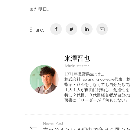
また明日。
Share:
米澤晋也
Administrator
1971年長野県生まれ。
株式会社Tao and Knowled
指示・命令をしなくても自分たちで
１人１人が自由に行動し、創造性を
特に２代目、３代目経営者が自分の
著書に「リーダーが『何もしない』
Newer Post