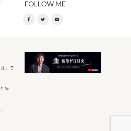
FOLLOW ME
の目」で
きた失
へ。