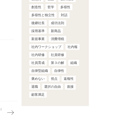
創造性
哲学
多様性
多様性と独立性
対話
後継社長
成功法則
採用基準
新商品
新規事業
消費増税
社内ワークショップ
社内報
社内研修
社員研修
社員育成
第３の解
組織
自律型組織
自律性
褒めない
視点
返報性
退職
選択の自由
面接
顧客満足
st
て５年が経っていた