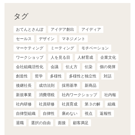
タグ
おてんとさんぽ
アイデア創出
アイディア
セールス
デザイン
マネジメント
マーケティング
ミーティング
モチベーション
ワークショップ
人を見る目
人材育成
企業文化
会社組織活性化
会議
伝え方
伝染
個の発揮
創造性
哲学
多様性
多様性と独立性
対話
後継社長
成功法則
採用基準
新商品
新規事業
消費増税
社内ワークショップ
社内報
社内研修
社員研修
社員育成
第３の解
組織
自律型組織
自律性
褒めない
視点
返報性
退職
選択の自由
面接
顧客満足