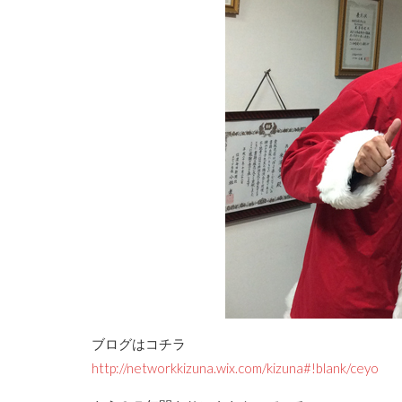
ブログはコチラ
http://networkkizuna.wix.com/kizuna#!blank/ceyo