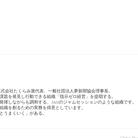
ge代表、株式会社たくらみ屋代表、一般社団法人夢新聞協会理事長。
課題を発見し行動できる組織「指示ゼロ経営」を提唱する。
発揮しながらも調和する、Jazzのジャムセッションのような組織です。
組織を創るための実務を得意としています。
とうまくいく」がある。
Older Po