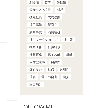
創造性
哲学
多様性
多様性と独立性
対話
後継社長
成功法則
採用基準
新商品
新規事業
消費増税
社内ワークショップ
社内報
社内研修
社員研修
社員育成
第３の解
組織
自律型組織
自律性
褒めない
視点
返報性
退職
選択の自由
面接
顧客満足
FOLLOW ME
st