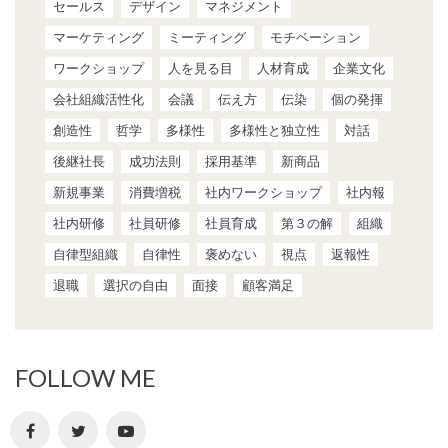
セールス
デザイン
マネジメント
マーケティング
ミーティング
モチベーション
ワークショップ
人を見る目
人材育成
企業文化
会社組織活性化
会議
伝え方
伝染
個の発揮
創造性
哲学
多様性
多様性と独立性
対話
後継社長
成功法則
採用基準
新商品
新規事業
消費増税
社内ワークショップ
社内報
社内研修
社員研修
社員育成
第３の解
組織
自律型組織
自律性
褒めない
視点
返報性
退職
選択の自由
面接
顧客満足
FOLLOW ME