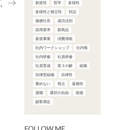
創造性
哲学
多様性
い
多様性と独立性
対話
後継社長
成功法則
採用基準
新商品
新規事業
消費増税
社内ワークショップ
社内報
社内研修
社員研修
社員育成
第３の解
組織
自律型組織
自律性
褒めない
視点
返報性
退職
選択の自由
面接
顧客満足
FOLLOW ME