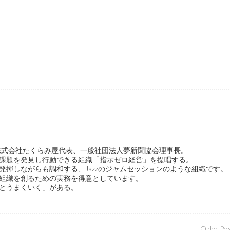
ge代表、株式会社たくらみ屋代表、一般社団法人夢新聞協会理事長。
課題を発見し行動できる組織「指示ゼロ経営」を提唱する。
発揮しながらも調和する、Jazzのジャムセッションのような組織です。
組織を創るための実務を得意としています。
とうまくいく」がある。
Older Po