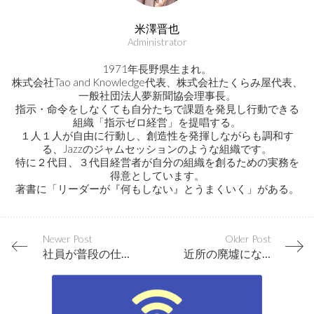
米澤晋也
Administrator
1971年長野県生まれ。
株式会社Tao and Knowledge代表、株式会社たくらみ屋代表、
一般社団法人夢新聞協会理事長。
指示・命令をしなくても自分たちで課題を発見し行動できる
組織「指示ゼロ経営」を提唱する。
１人１人が自由に行動し、創造性を発揮しながらも調和す
る、Jazzのジャムセッションのような組織です。
特に２代目、３代目経営者が自分の組織を創るための実務を
得意としています。
著書に「リーダーが『何もしない』とうまくいく」がある。
Newer Post
Older Post
社員が普段の仕事ぶりを発信している会社にはヤル気のある人材が集まる
近所の廃墟になっているホテルで起きたこと