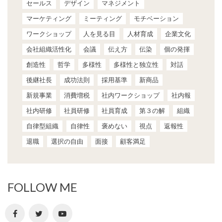
セールス
デザイン
マネジメント
マーケティング
ミーティング
モチベーション
ワークショップ
人を見る目
人材育成
企業文化
会社組織活性化
会議
伝え方
伝染
個の発揮
創造性
哲学
多様性
多様性と独立性
対話
後継社長
成功法則
採用基準
新商品
新規事業
消費増税
社内ワークショップ
社内報
社内研修
社員研修
社員育成
第３の解
組織
自律型組織
自律性
褒めない
視点
返報性
退職
選択の自由
面接
顧客満足
FOLLOW ME