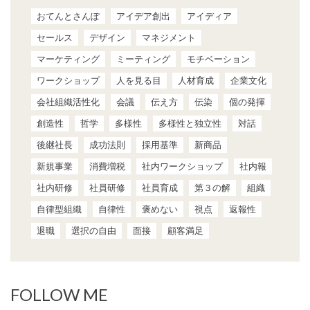
おてんとさんぽ
アイデア創出
アイディア
セールス
デザイン
マネジメント
マーケティング
ミーティング
モチベーション
ワークショップ
人を見る目
人材育成
企業文化
会社組織活性化
会議
伝え方
伝染
個の発揮
創造性
哲学
多様性
多様性と独立性
対話
後継社長
成功法則
採用基準
新商品
新規事業
消費増税
社内ワークショップ
社内報
社内研修
社員研修
社員育成
第３の解
組織
自律型組織
自律性
褒めない
視点
返報性
退職
選択の自由
面接
顧客満足
FOLLOW ME