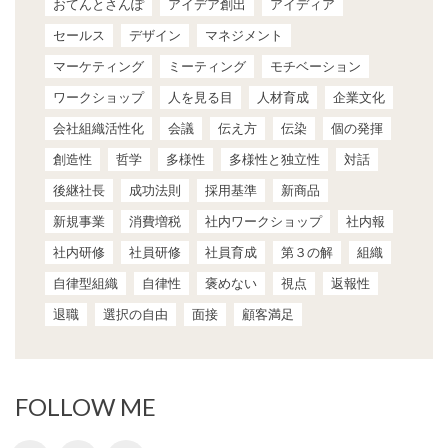
おてんとさんぽ
アイデア創出
アイディア
セールス
デザイン
マネジメント
マーケティング
ミーティング
モチベーション
ワークショップ
人を見る目
人材育成
企業文化
会社組織活性化
会議
伝え方
伝染
個の発揮
創造性
哲学
多様性
多様性と独立性
対話
後継社長
成功法則
採用基準
新商品
新規事業
消費増税
社内ワークショップ
社内報
社内研修
社員研修
社員育成
第３の解
組織
自律型組織
自律性
褒めない
視点
返報性
退職
選択の自由
面接
顧客満足
FOLLOW ME