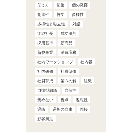
伝え方
伝染
個の発揮
創造性
哲学
多様性
多様性と独立性
対話
後継社長
成功法則
採用基準
新商品
新規事業
消費増税
社内ワークショップ
社内報
社内研修
社員研修
社員育成
第３の解
組織
自律型組織
自律性
褒めない
視点
返報性
退職
選択の自由
面接
顧客満足