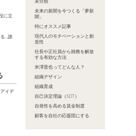
未分類
未来の新聞を今つくる「夢新
役に立
聞」
特にオススメ記事
現代人のモチベーションと創
る…誰
造性
社長や正社員から雑務を解放
する有効な方法
米澤晋也ってどんな人？
る
組織デザイン
組織育成
いアイデ
自己決定理論（SDT）
自発性を高める賃金制度
顧客を自社の応援団にする