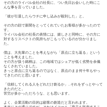
その方のライバル会社の社長に、つい先日お会いした時にこ
んな事を言っていました。
「彼が引退したらウチに申し込みが殺到した」と。
その方の顔で新聞をとってくれていたお客様が多かったので
す。
ライバル会社の社長の表情には、嬉しさと同時に、その方に
対するリスペクトの気持ちがこもっているのが分かりまし
た。
僕は、大先輩のことを考えながら「原点に立ち返る」という
ことを考えました。
その方が扱う銘柄は、この地域ではシェアが低く劣勢を余儀
なくされていました。
きっと原点に立ち返るのではなく、原点のまま何十年もやっ
てきたのだと思います。
「信頼してくれる人をどれだけ創るか」…それをずっとやって
きたのだと。
苦労が多かっただろうな、とも思います。
よく、企業活動の目的は顧客の創造だと言われます。
本当にその通りですが、それはイコール「商品を販売するこ