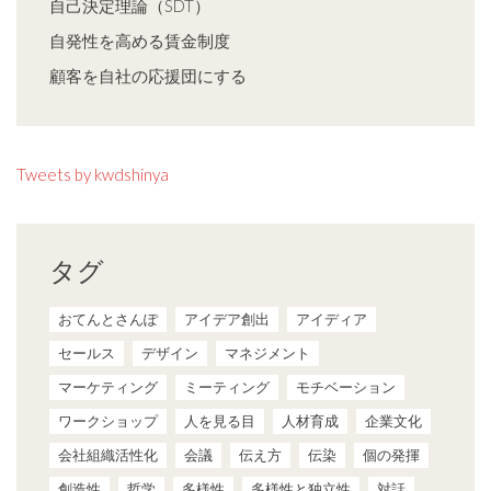
自己決定理論（SDT）
自発性を高める賃金制度
顧客を自社の応援団にする
Tweets by kwdshinya
タグ
おてんとさんぽ
アイデア創出
アイディア
セールス
デザイン
マネジメント
マーケティング
ミーティング
モチベーション
ワークショップ
人を見る目
人材育成
企業文化
会社組織活性化
会議
伝え方
伝染
個の発揮
創造性
哲学
多様性
多様性と独立性
対話