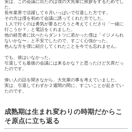
実は、この会議に出たのは僕の大先輩に挨拶をするためでし
た。
長年業界で活躍して６月いっぱいで引退した方です。
その方は僕を初めて会議に誘ってくれた方でした。
１人で行くのは勇気が要るだろうと考えてくださり「一緒に
行こうか？」と電話をくれました。
他の経営者に比べたらダントツに若かった僕は「イジメられ
ないかな〜」と不安でしたので、すごく心強かった。
色んな方を僕に紹介してくれたことを今でも忘れません。
でも、彼はいなかった。
引退しても最後の会議には来るかな？と思ったけど欠席だっ
たのです。
偉い人の話を聞きながら、大先輩の事を考えていました。
実は、引退してわずか２週間の間に、すごいことが起きてい
たのです。
成熟期は生まれ変わりの時期だからこ
そ原点に立ち返る