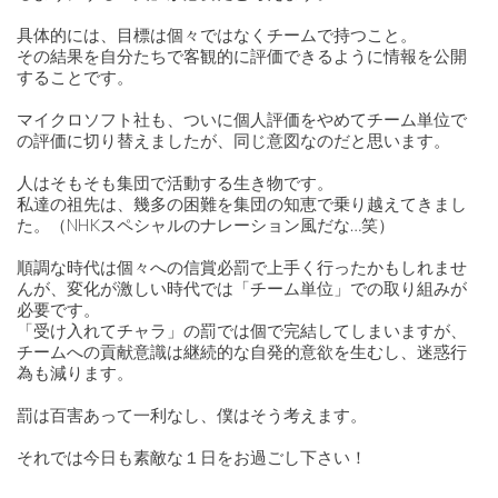
具体的には、目標は個々ではなくチームで持つこと。
その結果を自分たちで客観的に評価できるように情報を公開
することです。
マイクロソフト社も、ついに個人評価をやめてチーム単位で
の評価に切り替えましたが、同じ意図なのだと思います。
人はそもそも集団で活動する生き物です。
私達の祖先は、幾多の困難を集団の知恵で乗り越えてきまし
た。（NHKスペシャルのナレーション風だな…笑）
順調な時代は個々への信賞必罰で上手く行ったかもしれませ
んが、変化が激しい時代では「チーム単位」での取り組みが
必要です。
「受け入れてチャラ」の罰では個で完結してしまいますが、
チームへの貢献意識は継続的な自発的意欲を生むし、迷惑行
為も減ります。
罰は百害あって一利なし、僕はそう考えます。
それでは今日も素敵な１日をお過ごし下さい！