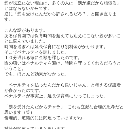
罰が役立たない理由は、多くの人は「罰が嫌だから頑張る」
とはならないからです。
逆に「罰を受けたんだから許されるだろ？」と開き直りま
す。
こんな話があります。
ある保育園では保育時間を超えても迎えにこない親が多いこ
とに悩んでいました。
時間を過ぎれば延長保育になり別料金がかかります。
そこでペナルティを課しました。
１０分遅れる毎に金額を課したのです。
園の狙いはペナルティを避け、時間を守ってくれるだろうと
いうこと。
でも、ほとんど効果がなかった。
「ペナルティを払ったんだから良いじゃん」と考える保護者
が多かったのです。
ペナルティが事実上、延長保育料になってしまった。
「罰を受けたんだからチャラ」…これも立派な合理的思考だと
思います（笑）
倫理的、道徳的には間違っていますがね…
対策が間違っていると思います。