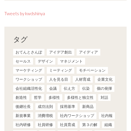
Tweets by kwdshinya
タグ
おてんとさんぽ
アイデア創出
アイディア
セールス
デザイン
マネジメント
マーケティング
ミーティング
モチベーション
ワークショップ
人を見る目
人材育成
企業文化
会社組織活性化
会議
伝え方
伝染
個の発揮
創造性
哲学
多様性
多様性と独立性
対話
後継社長
成功法則
採用基準
新商品
新規事業
消費増税
社内ワークショップ
社内報
社内研修
社員研修
社員育成
第３の解
組織