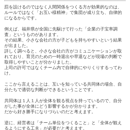
罰を設けるのではなく人間関係をつくる方が効果的なのは、
ルールではなく「お互い様精神」で集団が成り立ち、自律的
になるからです。
例えば、福井県が全国に先駆けて行った「企業の子宝率調
査」というものがあります。
その結果、小さな会社の方が子どもを持ちやすいという結果
が出ました。
詳しく調べると、小さな会社の方がコミュニケーションが取
れており、育児のための一時退出や早退などが現場の判断で
取得しやすいことが分かりました。
上司の許可ではなくチーム内で自律的にやりくりするってわ
け。
ここから言えることは、互いを知っている共同体の場合、自
分たちで適切な判断ができるということです。
共同体は１人１人が全体を観る視点を持っているので、自分
がした事が全体にどう影響するかが分かります。
だから好き勝手になりづらいのだと考えます。
逆に、経営者は「チーム単位をつくること」と「全体が観え
るようにする工夫」が必要だと考えます。