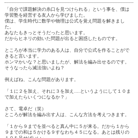
「自分で課題解決の糸口を見つけられる」という事を、僕は
学習塾を経営する友人から学びました。
僕は、学生時代に数学や物理は公式を覚え問題を解きまし
た。
あなたもきっとそうだったと思います。
だからヒネリの効いた問題が出ると困惑したものです。
ところが本当に学力のある人は、自分で公式を作ることがで
きると言います。
ホンマかいな？と思いましたが、解法を編み出せるのです。
そうなったら滅法強いよね？
例えばね、こんな問題があります。
「１に２を加え、それに３を加え……というようにして１０ま
で加えたらいくつになるか？」
さて、電卓だ（笑）
ところが解法を編み出す人は、こんな方法を考えつきます。
「１から９までを並べると真ん中に５が来る。だから１から
９までの和は５かける９すなわち４５になる。あとは残りの
１０を足せばいい」