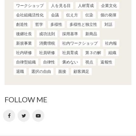
ワークショップ
人を見る目
人材育成
企業文化
会社組織活性化
会議
伝え方
伝染
個の発揮
創造性
哲学
多様性
多様性と独立性
対話
後継社長
成功法則
採用基準
新商品
新規事業
消費増税
社内ワークショップ
社内報
社内研修
社員研修
社員育成
第３の解
組織
自律型組織
自律性
褒めない
視点
返報性
退職
選択の自由
面接
顧客満足
FOLLOW ME