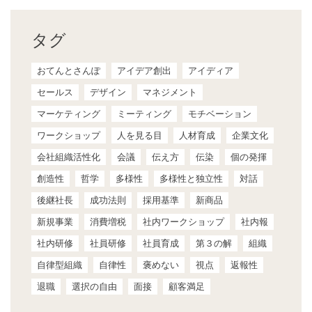
タグ
おてんとさんぽ
アイデア創出
アイディア
セールス
デザイン
マネジメント
マーケティング
ミーティング
モチベーション
ワークショップ
人を見る目
人材育成
企業文化
会社組織活性化
会議
伝え方
伝染
個の発揮
創造性
哲学
多様性
多様性と独立性
対話
後継社長
成功法則
採用基準
新商品
新規事業
消費増税
社内ワークショップ
社内報
社内研修
社員研修
社員育成
第３の解
組織
自律型組織
自律性
褒めない
視点
返報性
退職
選択の自由
面接
顧客満足