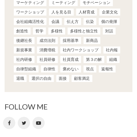
マーケティング
ミーティング
モチベーション
ワークショップ
人を見る目
人材育成
企業文化
会社組織活性化
会議
伝え方
伝染
個の発揮
創造性
哲学
多様性
多様性と独立性
対話
後継社長
成功法則
採用基準
新商品
新規事業
消費増税
社内ワークショップ
社内報
社内研修
社員研修
社員育成
第３の解
組織
自律型組織
自律性
褒めない
視点
返報性
退職
選択の自由
面接
顧客満足
FOLLOW ME