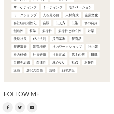
マーケティング
ミーティング
モチベーション
ワークショップ
人を見る目
人材育成
企業文化
会社組織活性化
会議
伝え方
伝染
個の発揮
創造性
哲学
多様性
多様性と独立性
対話
後継社長
成功法則
採用基準
新商品
新規事業
消費増税
社内ワークショップ
社内報
社内研修
社員研修
社員育成
第３の解
組織
自律型組織
自律性
褒めない
視点
返報性
退職
選択の自由
面接
顧客満足
FOLLOW ME