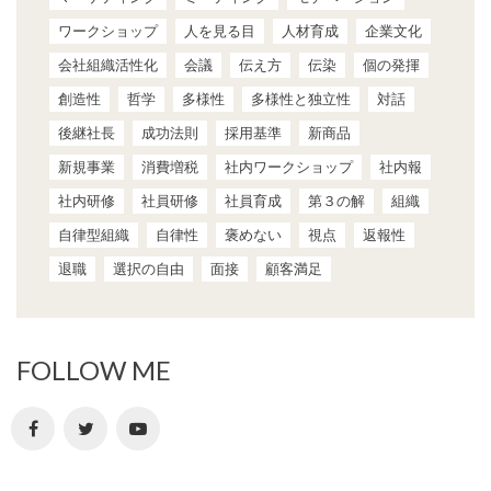
ワークショップ
人を見る目
人材育成
企業文化
会社組織活性化
会議
伝え方
伝染
個の発揮
創造性
哲学
多様性
多様性と独立性
対話
後継社長
成功法則
採用基準
新商品
新規事業
消費増税
社内ワークショップ
社内報
社内研修
社員研修
社員育成
第３の解
組織
自律型組織
自律性
褒めない
視点
返報性
退職
選択の自由
面接
顧客満足
FOLLOW ME