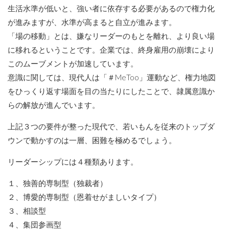
生活水準が低いと、強い者に依存する必要があるので権力化
が進みますが、水準が高まると自立が進みます。
「場の移動」とは、嫌なリーダーのもとを離れ、より良い場
に移れるということです。企業では、終身雇用の崩壊により
このムーブメントが加速しています。
意識に関しては、現代人は「＃MeToo」運動など、権力地図
をひっくり返す場面を目の当たりにしたことで、隷属意識か
らの解放が進んでいます。
上記３つの要件が整った現代で、若いもんを従来のトップダ
ウンで動かすのは一層、困難を極めるでしょう。
リーダーシップには４種類あります。
１、独善的専制型（独裁者）
２、博愛的専制型（恩着せがましいタイプ）
３、相談型
４、集団参画型