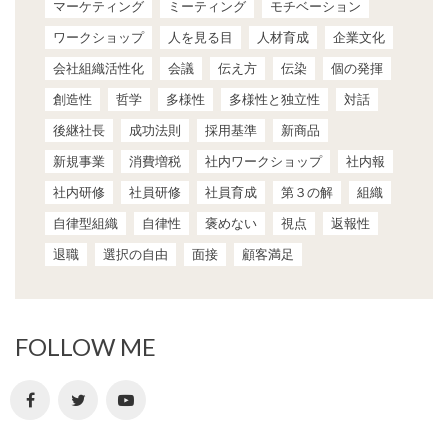
マーケティング
ミーティング
モチベーション
ワークショップ
人を見る目
人材育成
企業文化
会社組織活性化
会議
伝え方
伝染
個の発揮
創造性
哲学
多様性
多様性と独立性
対話
後継社長
成功法則
採用基準
新商品
新規事業
消費増税
社内ワークショップ
社内報
社内研修
社員研修
社員育成
第３の解
組織
自律型組織
自律性
褒めない
視点
返報性
退職
選択の自由
面接
顧客満足
FOLLOW ME