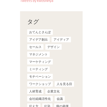
Tweets by kwdshinya
タグ
おてんとさんぽ
アイデア創出
アイディア
セールス
デザイン
マネジメント
マーケティング
ミーティング
モチベーション
ワークショップ
人を見る目
人材育成
企業文化
会社組織活性化
会議
伝え方
伝染
個の発揮