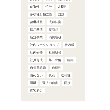
創造性
哲学
多様性
多様性と独立性
対話
後継社長
成功法則
採用基準
新商品
新規事業
消費増税
社内ワークショップ
社内報
社内研修
社員研修
社員育成
第３の解
組織
自律型組織
自律性
褒めない
視点
返報性
退職
選択の自由
面接
顧客満足