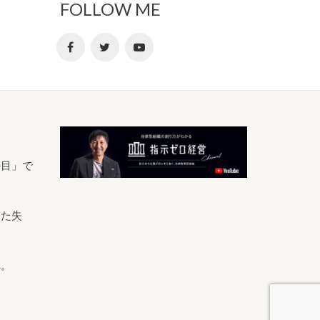
FOLLOW ME
の目」で
きた失
へ。