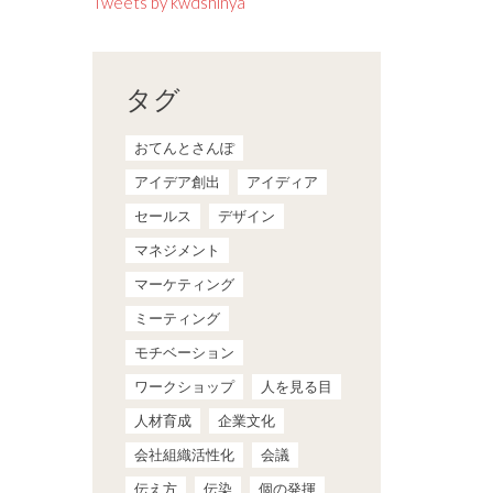
Tweets by kwdshinya
タグ
おてんとさんぽ
アイデア創出
アイディア
セールス
デザイン
マネジメント
マーケティング
ミーティング
モチベーション
ワークショップ
人を見る目
人材育成
企業文化
会社組織活性化
会議
伝え方
伝染
個の発揮