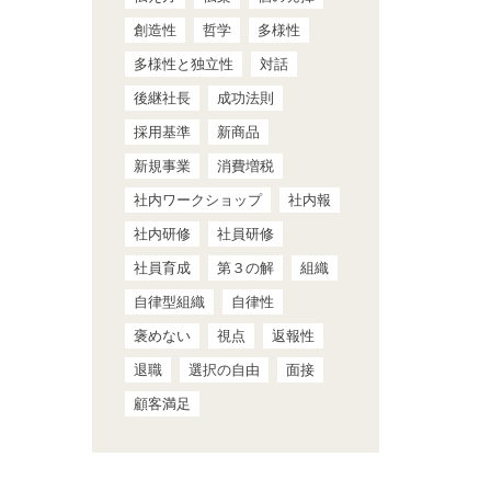
創造性
哲学
多様性
多様性と独立性
対話
後継社長
成功法則
採用基準
新商品
新規事業
消費増税
社内ワークショップ
社内報
社内研修
社員研修
社員育成
第３の解
組織
自律型組織
自律性
褒めない
視点
返報性
退職
選択の自由
面接
顧客満足