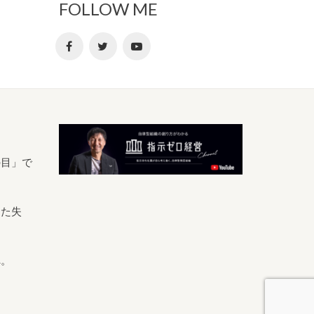
FOLLOW ME
の目」で
きた失
へ。