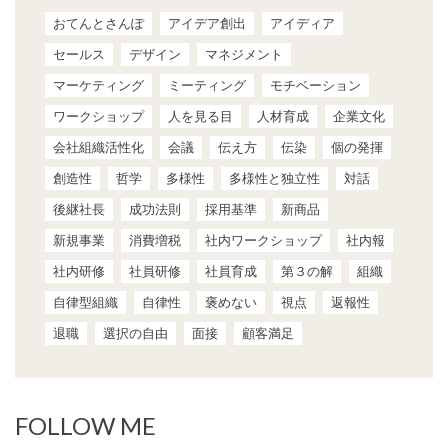
おてんとさんぽ
アイデア創出
アイディア
セールス
デザイン
マネジメント
マーケティング
ミーティング
モチベーション
ワークショップ
人を見る目
人材育成
企業文化
会社組織活性化
会議
伝え方
伝染
個の発揮
創造性
哲学
多様性
多様性と独立性
対話
後継社長
成功法則
採用基準
新商品
新規事業
消費増税
社内ワークショップ
社内報
社内研修
社員研修
社員育成
第３の解
組織
自律型組織
自律性
褒めない
視点
返報性
退職
選択の自由
面接
顧客満足
FOLLOW ME