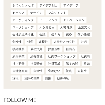
おてんとさんぽ
アイデア創出
アイディア
セールス
デザイン
マネジメント
マーケティング
ミーティング
モチベーション
ワークショップ
人を見る目
人材育成
企業文化
会社組織活性化
会議
伝え方
伝染
個の発揮
創造性
哲学
多様性
多様性と独立性
対話
後継社長
成功法則
採用基準
新商品
新規事業
消費増税
社内ワークショップ
社内報
社内研修
社員研修
社員育成
第３の解
組織
自律型組織
自律性
褒めない
視点
返報性
退職
選択の自由
面接
顧客満足
FOLLOW ME