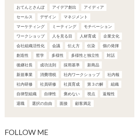
おてんとさんぽ
アイデア創出
アイディア
セールス
デザイン
マネジメント
マーケティング
ミーティング
モチベーション
ワークショップ
人を見る目
人材育成
企業文化
会社組織活性化
会議
伝え方
伝染
個の発揮
創造性
哲学
多様性
多様性と独立性
対話
後継社長
成功法則
採用基準
新商品
新規事業
消費増税
社内ワークショップ
社内報
社内研修
社員研修
社員育成
第３の解
組織
自律型組織
自律性
褒めない
視点
返報性
退職
選択の自由
面接
顧客満足
FOLLOW ME