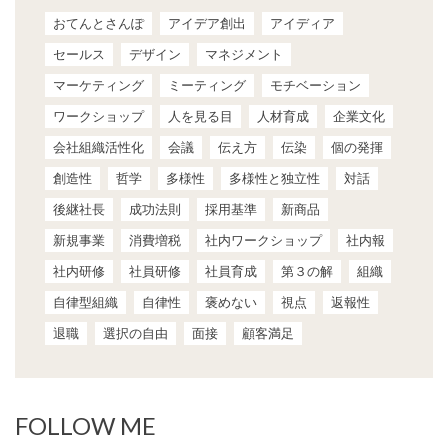
おてんとさんぽ
アイデア創出
アイディア
セールス
デザイン
マネジメント
マーケティング
ミーティング
モチベーション
ワークショップ
人を見る目
人材育成
企業文化
会社組織活性化
会議
伝え方
伝染
個の発揮
創造性
哲学
多様性
多様性と独立性
対話
後継社長
成功法則
採用基準
新商品
新規事業
消費増税
社内ワークショップ
社内報
社内研修
社員研修
社員育成
第３の解
組織
自律型組織
自律性
褒めない
視点
返報性
退職
選択の自由
面接
顧客満足
FOLLOW ME