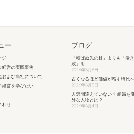
ュー
ブログ
ージ
「転ばぬ先の杖」よりも「活
敗」を
ロ経営の実践事例
2026年8月6日
也および当社について
古くなるほど価値が増す時代
2026年8月5日
ロ経営を学びたい
人選間違えていない？ 組織を
外な人物とは？
合わせ
2026年8月4日