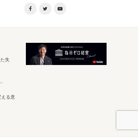
きた失
へ。
変える意