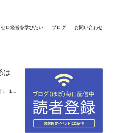
示ゼロ経営を学びたい
ブログ
お問い合わせ
係は
。 １…