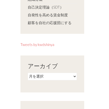
自己決定理論（SDT）
自発性を高める賃金制度
顧客を自社の応援団にする
Tweets by kwdshinya
アーカイブ
ア
ー
カ
イ
ブ