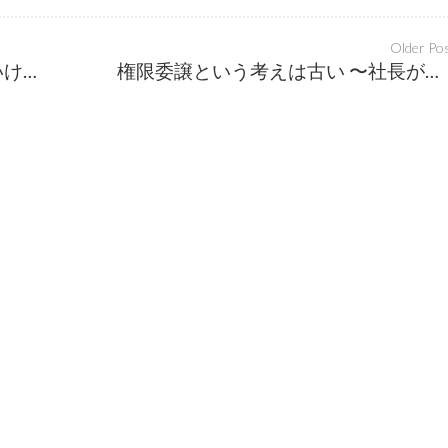
Older Po
愉しいと感じたことを突き詰めていけば、人生を賭けてやるべきことが分かる
権限委譲という考えは古い 〜社長が負けを認める経営〜