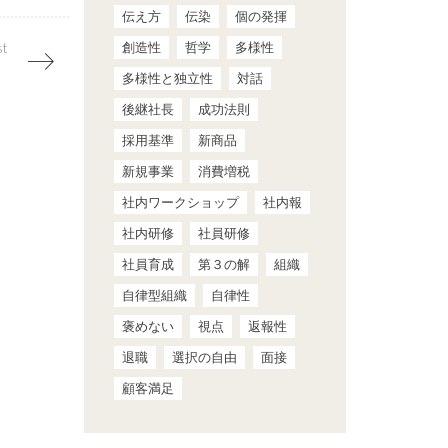
伝え方
伝染
個の発揮
創造性
哲学
多様性
st
多様性と独立性
対話
後継社長
成功法則
採用基準
新商品
新規事業
消費増税
社内ワークショップ
社内報
社内研修
社員研修
社員育成
第３の解
組織
自律型組織
自律性
褒めない
視点
返報性
退職
選択の自由
面接
顧客満足