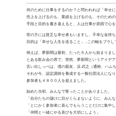
何のために仕事をするのか？と問われれば「幸せに
売上を上げるのも、業績を上げるのも、そのための
手段と目的を履き違えると、人は仕事が原因で心を
世の方には貧乏な幸せ者もいますし、不幸な金持ち
目的は「幸せな人生を送ること」…この軸をブラし
例えば、夢新聞は最初、たった６人から始まりまし
とある飲み会の席で、突然、夢新聞というアイデア
言い出しっぺは、僕の親友、浜 武之（通称、ハム
それが今、認定講師を養成する一般社団法人になり
参加者も４８００人を超えました。
始めた当初、みんなで誓ったことがありました。
「自分たちの儲けに目がくらまないように、みんな
「とにかく参加者に喜んでもらうことだけに集中し
「仲間と一緒にやる喜びを大切にしよう」