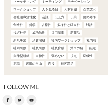
マーケティング
ミーティング
モチベーション
ワークショップ
人を見る目
人材育成
企業文化
会社組織活性化
会議
伝え方
伝染
個の発揮
創造性
哲学
多様性
多様性と独立性
対話
後継社長
成功法則
採用基準
新商品
新規事業
消費増税
社内ワークショップ
社内報
社内研修
社員研修
社員育成
第３の解
組織
自律型組織
自律性
褒めない
視点
返報性
退職
選択の自由
面接
顧客満足
FOLLOW ME