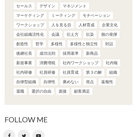
セールス
デザイン
マネジメント
マーケティング
ミーティング
モチベーション
ワークショップ
人を見る目
人材育成
企業文化
会社組織活性化
会議
伝え方
伝染
個の発揮
創造性
哲学
多様性
多様性と独立性
対話
後継社長
成功法則
採用基準
新商品
新規事業
消費増税
社内ワークショップ
社内報
社内研修
社員研修
社員育成
第３の解
組織
自律型組織
自律性
褒めない
視点
返報性
退職
選択の自由
面接
顧客満足
FOLLOW ME