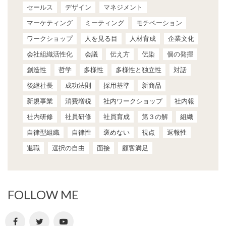
セールス
デザイン
マネジメント
マーケティング
ミーティング
モチベーション
ワークショップ
人を見る目
人材育成
企業文化
会社組織活性化
会議
伝え方
伝染
個の発揮
創造性
哲学
多様性
多様性と独立性
対話
後継社長
成功法則
採用基準
新商品
新規事業
消費増税
社内ワークショップ
社内報
社内研修
社員研修
社員育成
第３の解
組織
自律型組織
自律性
褒めない
視点
返報性
退職
選択の自由
面接
顧客満足
FOLLOW ME