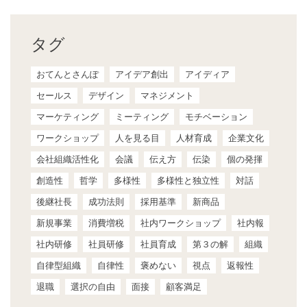
タグ
おてんとさんぽ
アイデア創出
アイディア
セールス
デザイン
マネジメント
マーケティング
ミーティング
モチベーション
ワークショップ
人を見る目
人材育成
企業文化
会社組織活性化
会議
伝え方
伝染
個の発揮
創造性
哲学
多様性
多様性と独立性
対話
後継社長
成功法則
採用基準
新商品
新規事業
消費増税
社内ワークショップ
社内報
社内研修
社員研修
社員育成
第３の解
組織
自律型組織
自律性
褒めない
視点
返報性
退職
選択の自由
面接
顧客満足