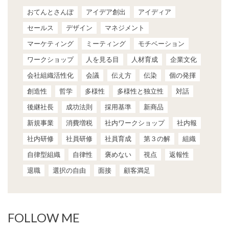
おてんとさんぽ
アイデア創出
アイディア
セールス
デザイン
マネジメント
マーケティング
ミーティング
モチベーション
ワークショップ
人を見る目
人材育成
企業文化
会社組織活性化
会議
伝え方
伝染
個の発揮
創造性
哲学
多様性
多様性と独立性
対話
後継社長
成功法則
採用基準
新商品
新規事業
消費増税
社内ワークショップ
社内報
社内研修
社員研修
社員育成
第３の解
組織
自律型組織
自律性
褒めない
視点
返報性
退職
選択の自由
面接
顧客満足
FOLLOW ME