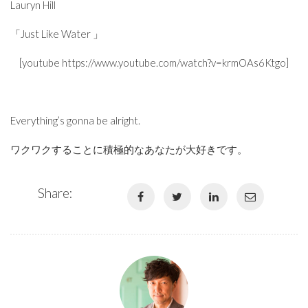
Lauryn Hill
「Just Like Water 」
[youtube https://www.youtube.com/watch?v=krmOAs6Ktgo]
Everything’s gonna be alright.
ワクワクすることに積極的なあなたが大好きです。
Share: