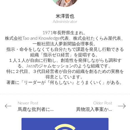
米澤晋也
Administrator
1971年長野県生まれ。
株式会社Tao and Knowledge代表、株式会社たくらみ屋代表、
一般社団法人夢新聞協会理事長。
指示・命令をしなくても自分たちで課題を発見し行動できる
組織「指示ゼロ経営」を提唱する。
１人１人が自由に行動し、創造性を発揮しながらも調和す
る、Jazzのジャムセッションのような組織です。
特に２代目、３代目経営者が自分の組織を創るための実務を
得意としています。
著書に「リーダーが『何もしない』とうまくいく」がある。
Newer Post
Older Post
馬鹿な批判者にならない、批判に動揺しない
異物混入事案から見る、企業と顧客の関係性