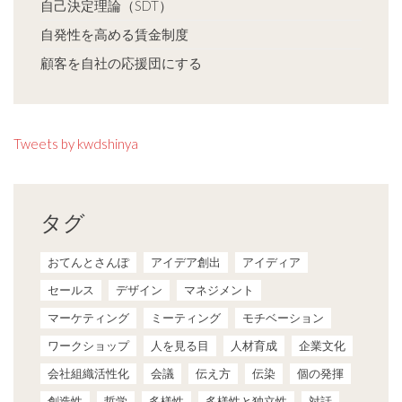
自己決定理論（SDT）
自発性を高める賃金制度
顧客を自社の応援団にする
Tweets by kwdshinya
タグ
おてんとさんぽ
アイデア創出
アイディア
セールス
デザイン
マネジメント
マーケティング
ミーティング
モチベーション
ワークショップ
人を見る目
人材育成
企業文化
会社組織活性化
会議
伝え方
伝染
個の発揮
創造性
哲学
多様性
多様性と独立性
対話